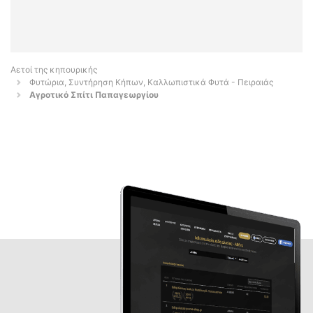
Αετοί της κηπουρικής
Φυτώρια, Συντήρηση Κήπων, Καλλωπιστικά Φυτά - Πειραιάς
Αγροτικό Σπίτι Παπαγεωργίου