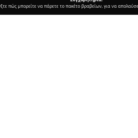
γξτε πώς μπορείτε να πάρετε το πακέτο βραβείων, για να απολαύσε
ων, Καλλωπιστικά Φυτά - Χαλκιδα
ΑΝΘΗ ΦΥΤΑ ΘΑΛΑΣΣΗΣ
Σχετικά με την εταιρεία:
Για περισσότερα από 25 χρόνι
σημείο αναφοράς στον τομέα τ
διακρίνεται για την αφοσίωσή
μεγάλη ποικιλία από φρέσκα άν
εξωτερικούς χώρους, καθώς και
Η δραστηριότητα της περιλαμ
ανθοδεσμών και ειδικών ανθοσ
εκδηλώσεις. Το ανθοπωλείο χα
ιδέες και υψηλής ποιότητας ε
εμπειρία και η δεξιοτεχνία τ