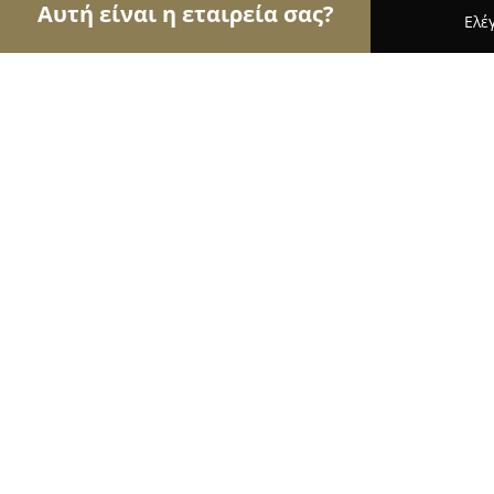
Αυτή είναι η εταιρεία σας?
Ελέ
Αετοί της κηπουρικής
Φυτώρια, Συντήρηση Κήπ
ΑΝΘΗ ΦΥΤΑ ΘΑΛΑΣΣΗΣ
9.5
(38)
Χαλκιδα, Μεγασθενους 2
Εμφάνιση αριθμού τηλεφώνου