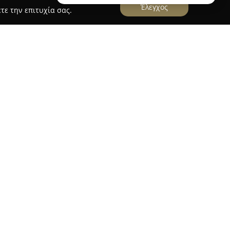
Έλεγχος
τε την επιτυχία σας.
α, τα
Άνθη Φυτά Θαλάσσης
αποτελούν βασικό
ων ανθοπωλείων στη Χαλκίδα. Η εταιρεία
 της στην ανθοκομική τέχνη, προσφέροντας
θη και φυτά, τόσο για εσωτερικούς όσο και για
 εξαιρετικά bonsai.
βάνει την προετοιμασία εντυπωσιακών
τολισμών για γάμους, βαπτίσεις και διάφορες
ρακτηρίζεται από επαγγελματισμό, δημιουργικές
ξυπηρέτηση προς τους πελάτες. Η πολυετής
ης ομάδας διασφαλίζουν αισθητικά ολοκληρωμένες