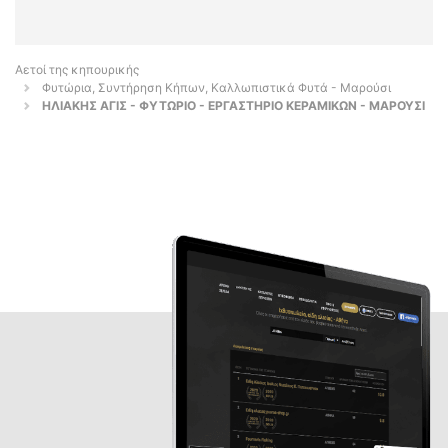
Αετοί της κηπουρικής
Φυτώρια, Συντήρηση Κήπων, Καλλωπιστικά Φυτά - Μαρούσι
ΗΛΙΑΚΗΣ ΑΓΙΣ - ΦΥΤΩΡΙΟ - ΕΡΓΑΣΤΗΡΙΟ ΚΕΡΑΜΙΚΩΝ - ΜΑΡΟΥΣΙ