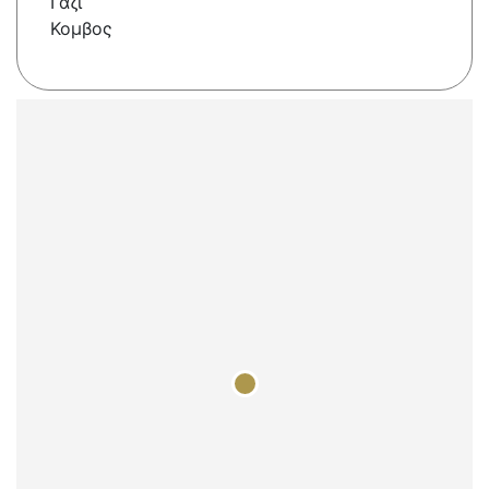
Γάζι
Κομβος