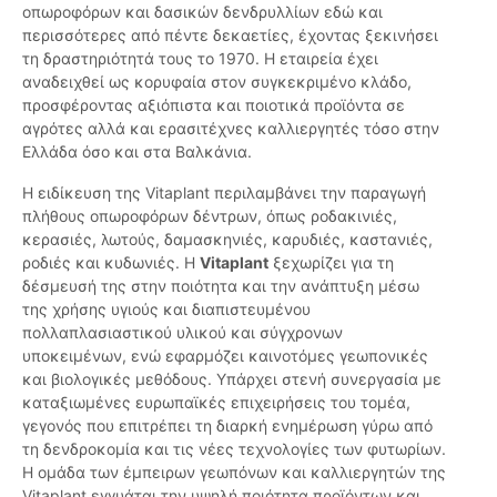
οπωροφόρων και δασικών δενδρυλλίων εδώ και
περισσότερες από πέντε δεκαετίες, έχοντας ξεκινήσει
τη δραστηριότητά τους το 1970. Η εταιρεία έχει
αναδειχθεί ως κορυφαία στον συγκεκριμένο κλάδο,
προσφέροντας αξιόπιστα και ποιοτικά προϊόντα σε
αγρότες αλλά και ερασιτέχνες καλλιεργητές τόσο στην
Ελλάδα όσο και στα Βαλκάνια.
Η ειδίκευση της Vitaplant περιλαμβάνει την παραγωγή
πλήθους οπωροφόρων δέντρων, όπως ροδακινιές,
κερασιές, λωτούς, δαμασκηνιές, καρυδιές, καστανιές,
ροδιές και κυδωνιές. Η
Vitaplant
ξεχωρίζει για τη
δέσμευσή της στην ποιότητα και την ανάπτυξη μέσω
της χρήσης υγιούς και διαπιστευμένου
πολλαπλασιαστικού υλικού και σύγχρονων
υποκειμένων, ενώ εφαρμόζει καινοτόμες γεωπονικές
και βιολογικές μεθόδους. Υπάρχει στενή συνεργασία με
καταξιωμένες ευρωπαϊκές επιχειρήσεις του τομέα,
γεγονός που επιτρέπει τη διαρκή ενημέρωση γύρω από
τη δενδροκομία και τις νέες τεχνολογίες των φυτωρίων.
Η ομάδα των έμπειρων γεωπόνων και καλλιεργητών της
Vitaplant εγγυάται την υψηλή ποιότητα προϊόντων και