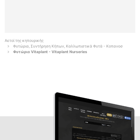
Αετοί της κηπουρικής
Φυτώρια, Συντήρηση Κήπων, Καλλωπιστικά Φυτά - Κοπανοσ
Φυτώρια Vitaplant - Vitaplant Nurseries