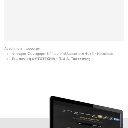
Αετοί της κηπουρικής
Φυτώρια, Συντήρηση Κήπων, Καλλωπιστικά Φυτά - Ηράκλειο
Γεωπονική ΦΥΤΟΤΕΧΝΙΑ - Π. & Δ. Τσατσάνης