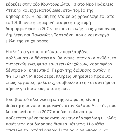
εδρεύει στην οδό Κουντουριώτου 13 στο Νέο Ηράκλειο
Αττικής και έχει καταξιωθεί στον τομέα της
κηπουρικής. Η ίδρυση της εταιρείας χρονολογείται από
το 1999, ενώ η σημερινή εταιρική της δομή
διαμορφώθηκε το 2005 με επικεφαλής τους γεωπόνους
Δημήτρη και Παναγιώτη Τσατσάνη, που είναι ενεργά
μέλη της επιχείρησης.
Η πλούσια γκάμα προϊόντων περιλαμβάνει
καλλωπιστικά δέντρα και θάμνους, εποχιακά ανθόφυτα,
αναρριχώμενα, φυτά εσωτερικών χώρων, καρποφόρα
δέντρα και κηπευτικά. Πέραν της διάθεσης φυτών, η
ΦΥΤΟΤΕΧΝΙΑ προσφέρει πλήρεις υπηρεσίες πρασίνου,
όπως εργασίες, μελέτες, συμβουλευτική και συντήρηση
κήπων για διάφορες απαιτήσεις.
Ένα βασικό πλεονέκτημα της εταιρείας είναι η
ιδιόκτητη μονάδα παραγωγής στον Κάλαμο Αττικής, που
λειτουργεί από το 2007 και διευκολύνει την
καθετοποιημένη παραγωγή και την εξασφάλιση υψηλής
ποιότητας και διαρκούς διαθεσιμότητας. Η ομάδα
αποτελείται από τέσσερις έμπειρους γεωπόνους και