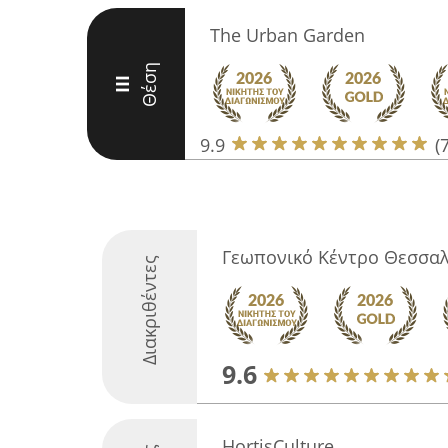
The Urban Garden
Θέση
III
9.9
(
Γεωπονικό Κέντρο Θεσσαλ
Διακριθέντες
9.6
HortisCulture