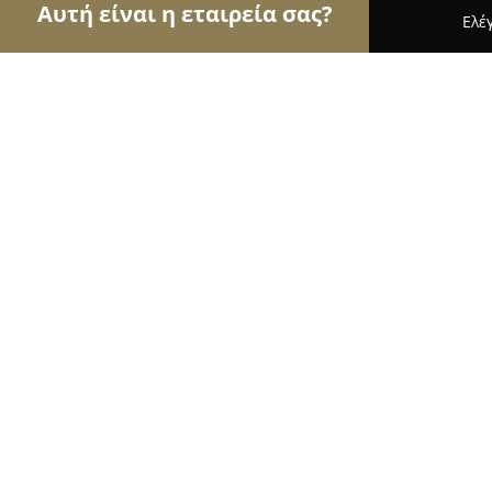
Αυτή είναι η εταιρεία σας?
Ελέ
Αετοί της κηπουρικής
Φυτώρια, Συντήρηση Κήπ
The Urban Garden
9.9
(70)
Θεσσαλονίκη, Ελ. Βενιζέλου 80
Εμφάνιση αριθμού τηλεφώνου