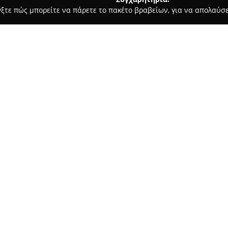
γξτε πώς μπορείτε να πάρετε το πακέτο βραβείων, για να απολαύσε
ων, Καλλωπιστικά Φυτά - Θεσσαλονίκη
The Urban Garden
Σχετικά με την εταιρεία:
Το
Urban Garden
που βρίσκετα
δυναμικός χώρος για όσους αγ
διαθέτει μια εκτεταμένη γκάμα
εξωτερικούς χώρους, καλύπτον
του καταστήματος χαρακτηρίζε
παρέχοντας χρήσιμες συμβουλ
η ικανοποίηση των πελατών.
Στον χώρο διατίθενται επίσης
διακοσμητικά αντικείμενα, κα
δώρα ή για ανανέωση του χώρ