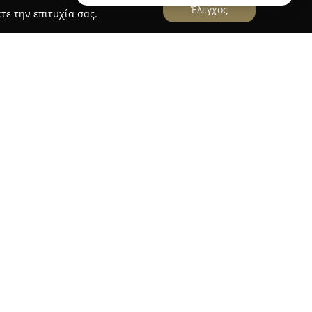
Έλεγχος
τε την επιτυχία σας.
ι στη Θεσσαλονίκη λειτουργεί ως ένας
απούν τα φυτά και την κηπουρική. Η επιχείρηση
 φυτών τόσο για εσωτερικούς όσο και για
τας ποικίλες απαιτήσεις και γούστα. Η ομάδα
ται από φιλικότητα και εξειδικευμένη γνώση,
ές φροντίδας των φυτών ώστε να διασφαλίζεται
 ξεχωριστά κεραμικά κασπώ, γλάστρες και
θιστώντας το κατάστημα ιδανική επιλογή για
ου. Η αναλυτική συλλογή περιλαμβάνει φρέσκα