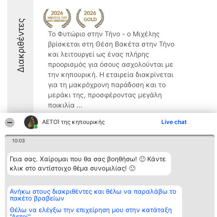
Διακριθέντες
Το Φυτώριο στην Τήνο - ο Μιχέλης
βρίσκεται στη Θέση Βακέτα στην Τήνο
και λειτουργεί ως ένας πλήρης
προορισμός για όσους ασχολούνται με
την κηπουρική. Η εταιρεία διακρίνεται
για τη μακρόχρονη παράδοση και το
μεράκι της, προσφέροντας μεγάλη
ποικιλία ...
9.8
ΑΕΤΟΊ της κηπουρικής
Live chat
10:03
Διοργανωτής της
Κατάταξη
Επικοινωνία
Γεια σας. Χαίρομαι που θα σας βοηθήσω! 🙂 Κάντε
κατάταξης
Διακριθέντες
Επικοινωνία
κλικ στο αντίστοιχο θέμα συνομιλίας! 🙂
BEAUTIFUL COMPANY
Λίστα όλων
Μονοπρόσωπη ΙΚΕ
των
ΤΗΛ. ΕΠΙΚΟΙΝΩΝΙΑΣ:
διακριθέντων
Ανήκω στους διακριθέντες και θέλω να παραλάβω το
2104128019
Μεθοδολογία
πακέτο βραβείων
email:
Όροι &
aetoi@beautifulcompany.co
προϋποθέσεις
Θέλω να ελέγξω την επιχείρηση μου στην κατάταξη
ΠΟΛΙΤΙΚΗ
"Αετοί"