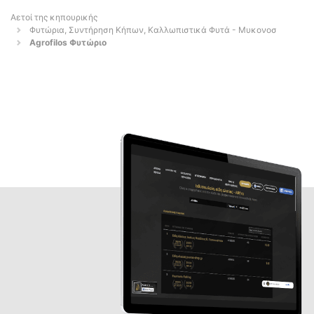
Αετοί της κηπουρικής
Φυτώρια, Συντήρηση Κήπων, Καλλωπιστικά Φυτά - Μυκονοσ
Agrofilos Φυτώριο