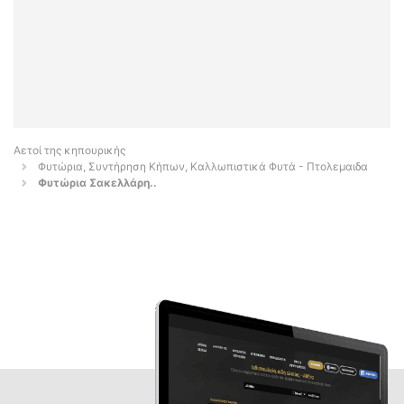
Αετοί της κηπουρικής
Φυτώρια, Συντήρηση Κήπων, Καλλωπιστικά Φυτά - Πτολεμαιδα
Φυτώρια Σακελλάρη..