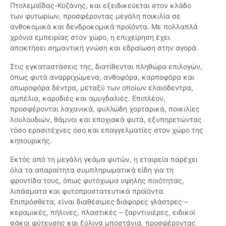
Πτολεμαΐδας-Κοζάνης, και εξειδικεύεται στον κλάδο
των φυτωρίων, προσφέροντας μεγάλη ποικιλία σε
ανθοκομικά και δενδροκομικά προϊόντα. Με πολλαπλά
χρόνια εμπειρίας στον χώρο, η επιχείρηση έχει
αποκτήσει σημαντική γνώση και εδραίωση στην αγορά.
Στις εγκαταστάσεις της, διατίθενται πληθώρα επιλογών,
όπως φυτά αναρριχώμενα, ανθοφόρα, καρποφόρα και
οπωροφόρα δέντρα, μεταξύ των οποίων ελαιόδεντρα,
αμπέλια, καρυδιές και αμυγδαλιές. Επιπλέον,
προσφέρονται λαχανικά, φυλλώδη χορταρικά, ποικιλίες
λουλουδιών, θάμνοι και εποχιακά φυτά, εξυπηρετώντας
τόσο ερασιτέχνες όσο και επαγγελματίες στον χώρο της
κηπουρικής.
Εκτός από τη μεγάλη γκάμα φυτών, η εταιρεία παρέχει
όλα τα απαραίτητα συμπληρωματικά είδη για τη
φροντίδα τους, όπως φυτόχωμα υψηλής ποιότητας,
λιπάσματα και φυτοπροστατευτικά προϊόντα.
Επιπρόσθετα, είναι διαθέσιμες διάφορες γλάστρες –
κεραμικές, πήλινες, πλαστικές – ζαρντινιέρες, ειδικοί
σάκοι φύτευσης και ξύλινα μποστάνια, προσφέροντας