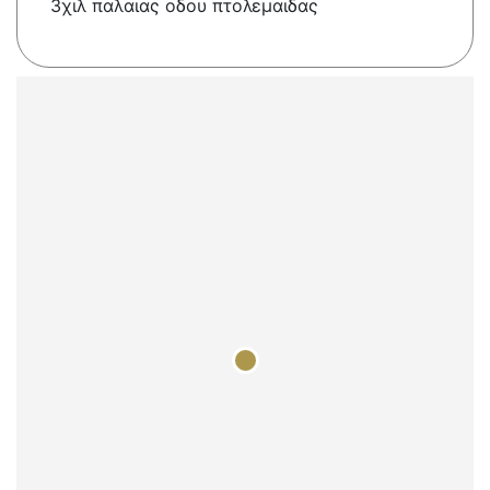
3χιλ παλαιας οδου πτολεμαιδας