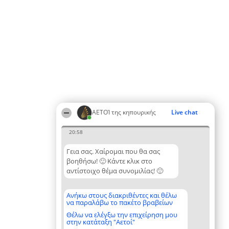
ΑΕΤΟΊ της κηπουρικής
Live chat
20:58
Γεια σας. Χαίρομαι που θα σας
βοηθήσω! 🙂 Κάντε κλικ στο
αντίστοιχο θέμα συνομιλίας! 🙂
Ανήκω στους διακριθέντες και θέλω
να παραλάβω το πακέτο βραβείων
Θέλω να ελέγξω την επιχείρηση μου
στην κατάταξη "Αετοί"