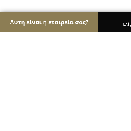
Αυτή είναι η εταιρεία σας?
Ελέ
Αετοί της κηπουρικής
Φυτώρια, Συντήρηση Κήπ
Agroserv - Κήπος και Αγρός
8.6
(123)
Εκάλη, Τατοΐου 160
Εμφάνιση αριθμού τηλεφώνου