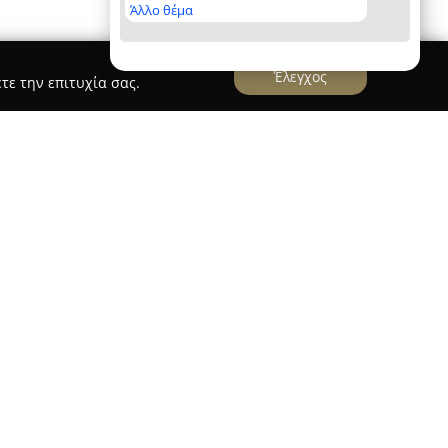
Άλλο θέμα
Έλεγχος
τε την επιτυχία σας.
ιδρύθηκε το 1988 και λειτουργεί ως ένα
κατάστημα στη Νέα Ερυθραία, εστιάζοντας σε
ν κήπο, τον αγρό και το σπίτι. Μετρώντας πάνω
 η εταιρεία έχει καθιερωθεί ως ένας αξιόπιστος
ρασίνου στον χώρο της κηπουρικής. Το
εία γκάμα προϊόντων, περιλαμβάνοντας
αφορετικούς κωδικούς, καλύπτοντας μηχανήματα
πτικά, εργαλεία, λιπάσματα, φυτοχώματα,