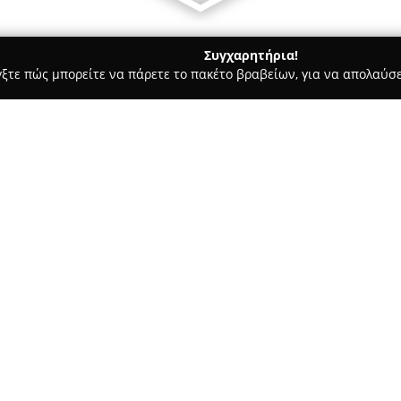
Συγχαρητήρια!
γξτε πώς μπορείτε να πάρετε το πακέτο βραβείων, για να απολαύσε
ων, Καλλωπιστικά Φυτά - Εκάλη
Agroserv - Κήπος και Αγρός
Σχετικά με την εταιρεία:
Η
Agroserv - Κήπος και Αγρός
ολοκληρωμένο γεωπονικό πολυ
προϊόντα και υπηρεσίες για το
από τριάντα χρόνια εμπειρίας,
συνεργάτης για κάθε ανάγκη π
κατάστημα προσφέρει μια ευρ
περισσότερους από 20.000 δι
όπως αλυσοπρίονα και χορτοκο